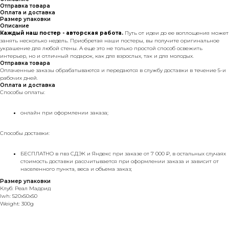
Отправка товара
Оплата и доставка
Размер упаковки
Описание
Каждый наш постер - авторская работа.
Путь от идеи до ее воплощения может
занять несколько недель. Приобретая наши постеры, вы получите оригинальное
украшение для любой стены. А еще это не только простой способ освежить
интерьер, но и отличный подарок, как для взрослых, так и для молодых.
Отправка товара
Оплаченные заказы обрабатываются и передаются в службу доставки в течение 5-и
рабочих дней.
Оплата и доставка
Способы оплаты:
онлайн при оформлении заказа;
Способы доставки:
БЕСПЛАТНО в пвз СДЭК и Яндекс при заказе от 7 000 ₽,
в остальных случаях
стоимость доставки рассчитывается при оформлении заказа и зависит от
населенного пункта, веса и объема заказ;
Размер упаковки
Клуб: Реал Мадрид
lwh: 520x50x50
Weight: 300g