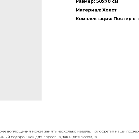
Размер: 50х70 см
Материал: Холст
Комплектация: Постер в 
о ее воплощения может занять несколько недель. Приобретая наши посте
ичный подарок, как для взрослых, так и для молодых.