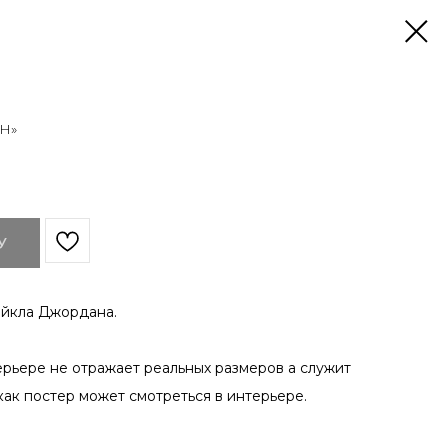
Н»
У
йкла Джордана.
ерьере не отражает реальных размеров а служит
как постер может смотреться в интерьере.