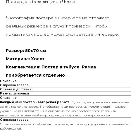
Постер для болельщиков Челси.
*Фотография постера в интерьере не отражает
реальных размеров а служит примером , чтобы
показать как постер может смотреться в интерьере.
Размер: 50х70 см
Материал: Холст
Комплектация: Постер в тубусе. Рамка
приобретается отдельно
Описание
Отправка товара
Оплата и доставка
Размер упаковки
Описание
Каждый наш постер - авторская работа.
Путь от идеи до ее воплощения может
занять несколько недель. Приобретая наши постеры, вы получите оригинальное
украшение для любой стены. А еще это не только простой способ освежить
интерьер, но и отличный подарок, как для взрослых, так и для молодых.
Отправка товара
Оплаченные заказы обрабатываются и передаются в службу доставки в течение 5-и
рабочих дней.