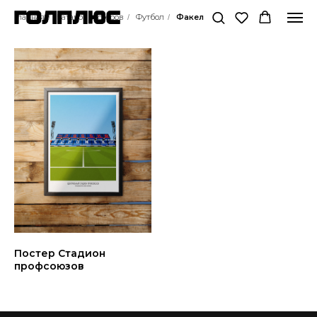
Главная
Каталог постеров
Футбол
Факел
/
/
/
Постер Стадион
профсоюзов